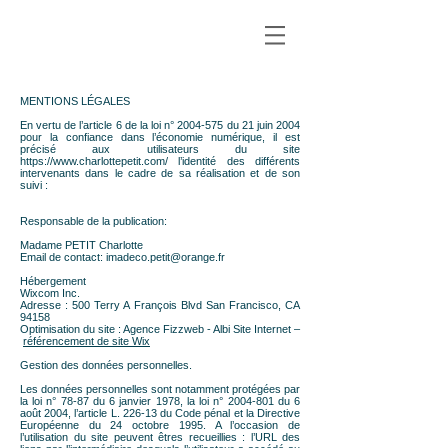
MENTIONS LÉGALES
En vertu de l’article 6 de la loi n°
2004-575
du 21 juin 2004
pour la confiance dans l’économie numérique, il est
précisé aux utilisateurs du site
https://www.charlottepetit.com/
l’identité des différents
intervenants dans le cadre de sa réalisation et de son
suivi :
Responsable de la publication:
​Madame PETIT Charlotte
Email de contact:
imadeco.petit@orange.fr
Hébergement
Wixcom Inc.
Adresse : 500 Terry A François Blvd San Francisco, CA
94158
Optimisation du site : Agence Fizzweb - Albi Site Internet –
référencement de site Wix
Gestion des données personnelles.
Les données personnelles sont notamment protégées par
la loi n° 78-87 du 6 janvier 1978, la loi n°
2004-801
du 6
août 2004, l’article L. 226-13 du Code pénal et la Directive
Européenne du 24 octobre 1995. A l’occasion de
l’utilisation du site peuvent êtres recueillies : l’URL des