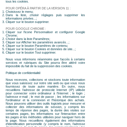
tous les cookies.
POUR OPÉRA À PARTIR DE LA VERSION 11 :
Choisissez le menu;
Dans la liste, choisir réglages puis supprimer les
informations privées...;
Cliquer sur le bouton supprimer.
POUR GOOGLE CHROME :
Cliquer sur l'icone Personnaliser et configurer Google
Chrome;
Choisir dans la liste Paramètres;
Cliquer sur Afficher les paramètres avancés...;
Cliquer sur le bouton Paramètres de contenu;
Cliquer sur le bouton Cookies et données de site...;
Cliquer sur le bouton Tout supprimer.
Nous vous informons néanmoins que l’accès à certains
services et rubriques du Site pourra être altéré voire
impossible du fait de la suppression des cookies.
Politique de confidentialité
Nous recevons, collectons et stockons toute information
que vous saisissez sur notre site web ou que vous nous
fournissez de toute autre manière. En outre, nous
recueillons l'adresse de protocole Internet (IP) utilisée
pour connecter votre ordinateur à l'Internet ; le login ;
l'adresse e-mail ; le mot de passe ; les informations sur
l'ordinateur et la connexion et l'historique des achats.
Nous pouvons utiliser des outils logiciels pour mesurer et
collecter des informations de session, y compris les
temps de réponse des pages, la durée des visites sur
certaines pages, les informations sur l'interaction entre
les pages et les méthodes utilisées pour naviguer hors de
la page. Nous recueillons également des informations
d'identification personnelle (y compris le nom, l'adresse