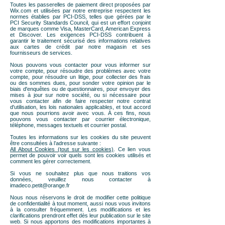
Toutes les passerelles de paiement direct proposées par
Wix.com et utilisées par notre entreprise respectent les
normes établies par PCI-DSS, telles que gérées par le
PCI Security Standards Council, qui est un effort conjoint
de marques comme Visa, MasterCard, American Express
et Discover. Les exigences PCI-DSS contribuent à
garantir le traitement sécurisé des informations relatives
aux cartes de crédit par notre magasin et ses
fournisseurs de services.
Nous pouvons vous contacter pour vous informer sur
votre compte, pour résoudre des problèmes avec votre
compte, pour résoudre un litige, pour collecter des frais
ou des sommes dues, pour sonder votre opinion par le
biais d'enquêtes ou de questionnaires, pour envoyer des
mises à jour sur notre société, ou si nécessaire pour
vous contacter afin de faire respecter notre contrat
d'utilisation, les lois nationales applicables, et tout accord
que nous pourrions avoir avec vous. À ces fins, nous
pouvons vous contacter par courrier électronique,
téléphone, messages textuels et courrier postal.
Toutes les informations sur les cookies du site peuvent
être consultées à l’adresse suivante :
All About Cookies (tout sur les cookies)
. Ce lien vous
permet de pouvoir voir quels sont les cookies utilisés et
comment les gérer correctement.
Si vous ne souhaitez plus que nous traitions vos
données, veuillez nous contacter à
imadeco.petit@orange.fr
Nous nous réservons le droit de modifier cette politique
de confidentialité à tout moment, aussi nous vous invitons
à la consulter fréquemment. Les modifications et les
clarifications prendront effet dès leur publication sur le site
web. Si nous apportons des modifications importantes à