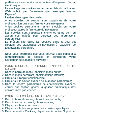
préférences sur un site ou le contenu d’un panier d’achat
électronique.
Le stockage des cookies se fait par le biais du navigateur
Web utilisé par l’internaute (par exemple Internet
Explorer).
Il existe deux types de cookies :
– les cookies de session sont supprimés de votre
ordinateur lorsque vous fermez votre navigateur.
– les cookies permanents restent stockés sur votre
ordinateur après la fermeture du navigateur.
Les cookies sont cependant anonymes et ne sont en
aucun cas utilisés pour collecter des informations
personnelles.
Le présent site utilise les cookies dans le seul but
d’obtenir des statistiques de navigation à l’exclusion de
tout tracking personnel.
Nous vous informons que vous pouvez vous opposer à
l'enregistrement de cookies en configurant votre
navigateur de la manière suivante :
POUR MICROSOFT INTERNET EXPLORER 7.0 ET
SUIVANT:
Dans la barre de menu, choisir le menu outils;
Dans le menu déroulant, choisir options internet;
Cliquer sur l'onglet confidentialité;
Cliquer sur le bouton avancé de la section paramètres;
Dans la fenêtre paramètres de confidentialité avancés
vérifier que l'option ignorer la gestion automatique des
cookies n'est pas cochée.
POUR FIREFOX À PARTIR DE LA VERSION 12 :
Dans la barre de menu, choisir le menu outils;
Dans le menu déroulant, choisir options;
Cliquer sur l'icone vie privée;
Cliquer sur le lien supprimer des cookies spécifiques;
Dans la fenêtre Cookies, cliquer sur le bouton Supprimer