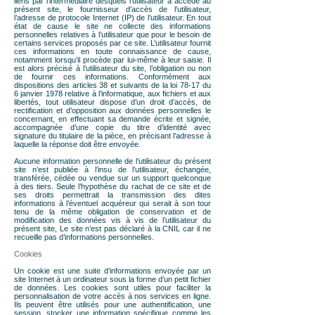
liens par l’intermédiaire desquels l’utilisateur a accédé au
présent site, le fournisseur d’accès de l’utilisateur,
l’adresse de protocole Internet (IP) de l’utilisateur. En tout
état de cause le site ne collecte des informations
personnelles relatives à l’utilisateur que pour le besoin de
certains services proposés par ce site. L’utilisateur fournit
ces informations en toute connaissance de cause,
notamment lorsqu’il procède par lui-même à leur saisie. Il
est alors précisé à l’utilisateur du site, l’obligation ou non
de fournir ces informations. Conformément aux
dispositions des articles 38 et suivants de la loi 78-17 du
6 janvier 1978 relative à l’informatique, aux fichiers et aux
libertés, tout utilisateur dispose d’un droit d’accès, de
rectification et d’opposition aux données personnelles le
concernant, en effectuant sa demande écrite et signée,
accompagnée d’une copie du titre d’identité avec
signature du titulaire de la pièce, en précisant l’adresse à
laquelle la réponse doit être envoyée.
Aucune information personnelle de l’utilisateur du présent
site n’est publiée à l’insu de l’utilisateur, échangée,
transférée, cédée ou vendue sur un support quelconque
à des tiers. Seule l’hypothèse du rachat de ce site et de
ses droits permettrait la transmission des dites
informations à l’éventuel acquéreur qui serait à son tour
tenu de la même obligation de conservation et de
modification des données vis à vis de l’utilisateur du
présent site, Le site n’est pas déclaré à la CNIL car il ne
recueille pas d’informations personnelles.
Cookies
Un cookie est une suite d’informations envoyée par un
site Internet à un ordinateur sous la forme d’un petit fichier
de données. Les cookies sont utiles pour faciliter la
personnalisation de votre accès à nos services en ligne.
Ils peuvent être utilisés pour une authentification, une
session, stocker une information spécifique comme les