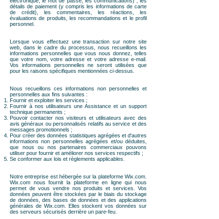
électronique, le mot de passe, les communications) ; les
détails de paiement (y compris les informations de carte
de crédit), les commentaires, les réactions, les
évaluations de produits, les recommandations et le profil
personnel.
Lorsque vous effectuez une transaction sur notre site
web, dans le cadre du processus, nous recueillons les
informations personnelles que vous nous donnez, telles
que votre nom, votre adresse et votre adresse e-mail.
Vos informations personnelles ne seront utilisées que
pour les raisons spécifiques mentionnées ci-dessus.
Nous recueillons ces informations non personnelles et
personnelles aux fins suivantes :
Fournir et exploiter les services ;
Fournir à nos utilisateurs une Assistance et un support
technique permanents ;
Pouvoir contacter nos visiteurs et utilisateurs avec des
avis généraux ou personnalisés relatifs au service et des
messages promotionnels ;
Pour créer des données statistiques agrégées et d'autres
informations non personnelles agrégées et/ou déduites,
que nous ou nos partenaires commerciaux pouvons
utiliser pour fournir et améliorer nos services respectifs ;
Se conformer aux lois et règlements applicables.
Notre entreprise est hébergée sur la plateforme Wix.com.
Wix.com nous fournit la plateforme en ligne qui nous
permet de vous vendre nos produits et services. Vos
données peuvent être stockées par le biais du stockage
de données, des bases de données et des applications
générales de Wix.com. Elles stockent vos données sur
des serveurs sécurisés derrière un pare-feu.